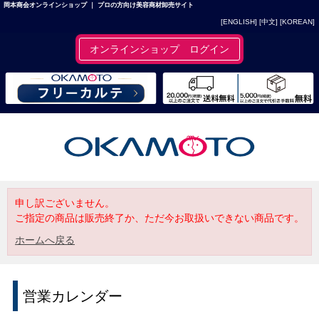
岡本商会オンラインショップ ｜ プロの方向け美容商材卸売サイト
[ENGLISH]
[中文]
[KOREAN]
オンラインショップ ログイン
申し訳ございません。
ご指定の商品は販売終了か、ただ今お取扱いできない商品です。
ホームへ戻る
営業カレンダー