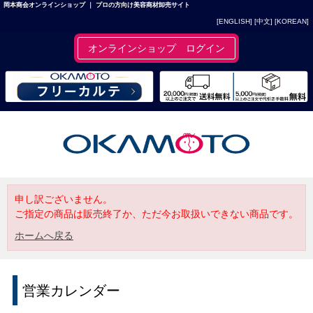
岡本商会オンラインショップ ｜ プロの方向け美容商材卸売サイト
[ENGLISH]
[中文]
[KOREAN]
オンラインショップ ログイン
申し訳ございません。
ご指定の商品は販売終了か、ただ今お取扱いできない商品です。
ホームへ戻る
営業カレンダー