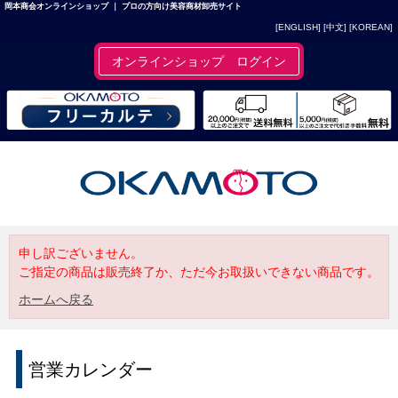
岡本商会オンラインショップ ｜ プロの方向け美容商材卸売サイト
[ENGLISH]
[中文]
[KOREAN]
オンラインショップ ログイン
申し訳ございません。
ご指定の商品は販売終了か、ただ今お取扱いできない商品です。
ホームへ戻る
営業カレンダー