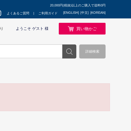
20,000円(税抜)以上のご購入で送料0円
[ENGLISH]
[中文]
[KOREAN]
よくあるご質問
ご利用ガイド
買い物かご
り
ようこそ ゲスト 様
詳細検索