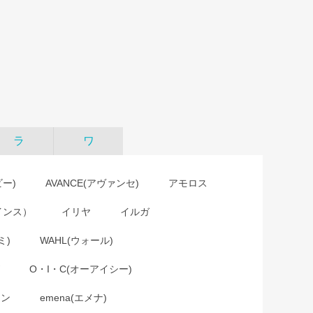
ラ
ワ
ビー)
AVANCE(アヴァンセ)
アモロス
インス）
イリヤ
イルガ
ミ)
WAHL(ウォール)
O・I・C(オーアイシー)
ョン
emena(エメナ)