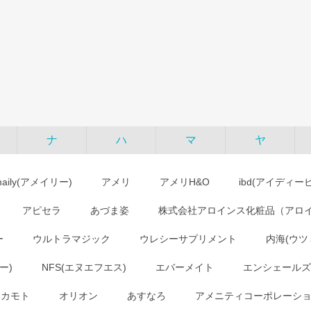
ナ
ハ
マ
ヤ
maily(アメイリー)
アメリ
アメリH&O
ibd(アイディー
アピセラ
あづま姿
株式会社アロインス化粧品（アロ
ー
ウルトラマジック
ウレシーサプリメント
内海(ウツ
ー)
NFS(エヌエフエス)
エバーメイト
エンシェールズ
オカモト
オリオン
あすなろ
アメニティコーポレーシ