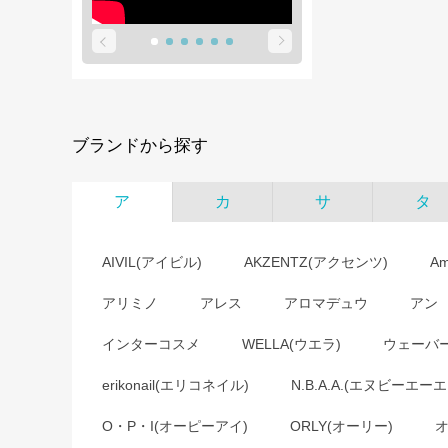
ブランドから探す
ア
カ
サ
タ
AIVIL(アイビル)
AKZENTZ(アクセンツ)
A
アリミノ
アレス
アロマデュウ
アン
インターコスメ
WELLA(ウエラ)
ウェーバ
erikonail(エリコネイル)
N.B.A.A.(エヌビーエーエ
O・P・I(オーピーアイ)
ORLY(オーリー)