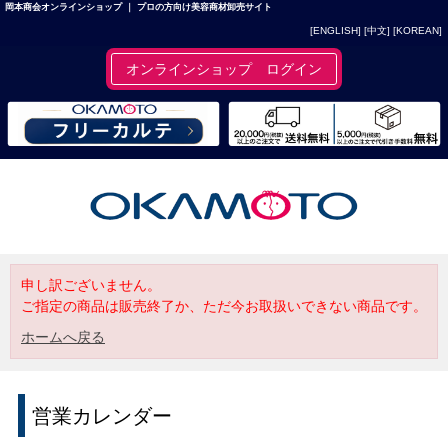
岡本商会オンラインショップ ｜ プロの方向け美容商材卸売サイト
[ENGLISH]
[中文]
[KOREAN]
オンラインショップ ログイン
申し訳ございません。
ご指定の商品は販売終了か、ただ今お取扱いできない商品です。
ホームへ戻る
営業カレンダー