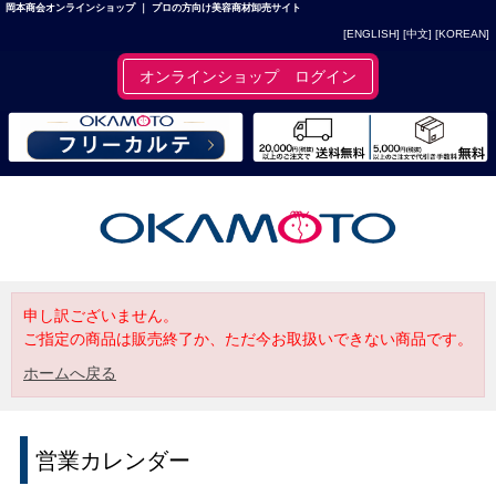
岡本商会オンラインショップ ｜ プロの方向け美容商材卸売サイト
[ENGLISH]
[中文]
[KOREAN]
オンラインショップ ログイン
申し訳ございません。
ご指定の商品は販売終了か、ただ今お取扱いできない商品です。
ホームへ戻る
営業カレンダー