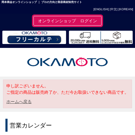
岡本商会オンラインショップ ｜ プロの方向け美容商材卸売サイト
[ENGLISH]
[中文]
[KOREAN]
オンラインショップ ログイン
申し訳ございません。
ご指定の商品は販売終了か、ただ今お取扱いできない商品です。
ホームへ戻る
営業カレンダー