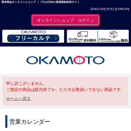
岡本商会オンラインショップ ｜ プロの方向け美容商材卸売サイト
[ENGLISH]
[中文]
[KOREAN]
オンラインショップ ログイン
申し訳ございません。
ご指定の商品は販売終了か、ただ今お取扱いできない商品です。
ホームへ戻る
営業カレンダー