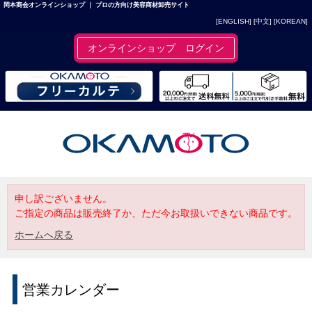
岡本商会オンラインショップ ｜ プロの方向け美容商材卸売サイト
[ENGLISH]
[中文]
[KOREAN]
オンラインショップ ログイン
申し訳ございません。
ご指定の商品は販売終了か、ただ今お取扱いできない商品です。
ホームへ戻る
営業カレンダー