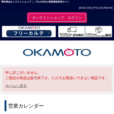
岡本商会オンラインショップ ｜ プロの方向け美容商材卸売サイト
[ENGLISH]
[中文]
[KOREAN]
オンラインショップ ログイン
申し訳ございません。
ご指定の商品は販売終了か、ただ今お取扱いできない商品です。
ホームへ戻る
営業カレンダー