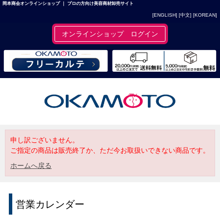
岡本商会オンラインショップ ｜ プロの方向け美容商材卸売サイト
[ENGLISH]
[中文]
[KOREAN]
オンラインショップ ログイン
申し訳ございません。
ご指定の商品は販売終了か、ただ今お取扱いできない商品です。
ホームへ戻る
営業カレンダー