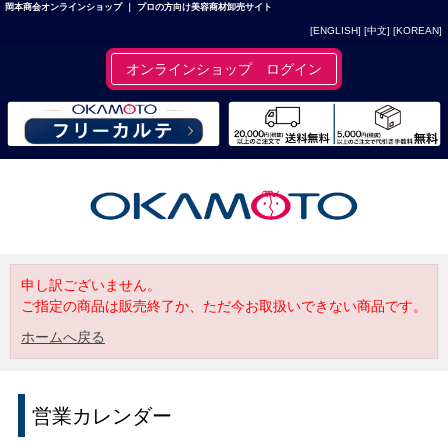
岡本商会オンラインショップ ｜ プロの方向け美容商材卸売サイト
[ENGLISH]
[中文]
[KOREAN]
オンラインショップ ログイン
申し訳ございません。
ご指定の商品は販売終了か、ただ今お取扱いできない商品です。
ホームへ戻る
営業カレンダー