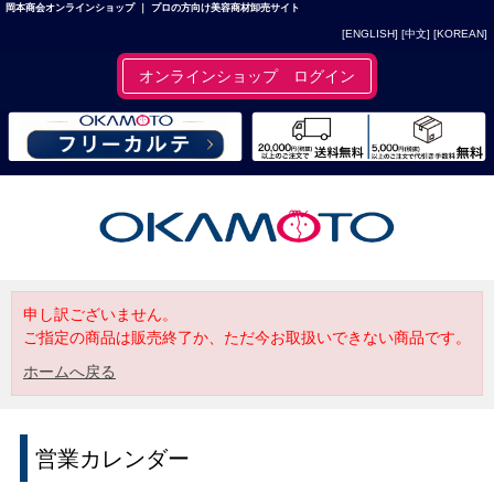
岡本商会オンラインショップ ｜ プロの方向け美容商材卸売サイト
[ENGLISH]
[中文]
[KOREAN]
オンラインショップ ログイン
申し訳ございません。
ご指定の商品は販売終了か、ただ今お取扱いできない商品です。
ホームへ戻る
営業カレンダー