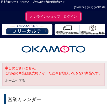
岡本商会オンラインショップ ｜ プロの方向け美容商材卸売サイト
[ENGLISH]
[中文]
[KOREAN]
オンラインショップ ログイン
申し訳ございません。
ご指定の商品は販売終了か、ただ今お取扱いできない商品です。
ホームへ戻る
営業カレンダー