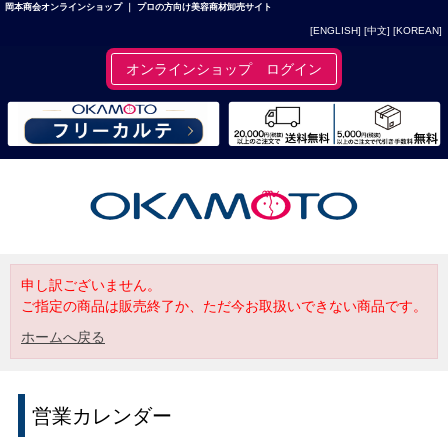
岡本商会オンラインショップ ｜ プロの方向け美容商材卸売サイト
[ENGLISH]
[中文]
[KOREAN]
オンラインショップ ログイン
申し訳ございません。
ご指定の商品は販売終了か、ただ今お取扱いできない商品です。
ホームへ戻る
営業カレンダー