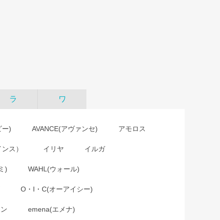
ラ
ワ
ビー)
AVANCE(アヴァンセ)
アモロス
インス）
イリヤ
イルガ
ミ)
WAHL(ウォール)
O・I・C(オーアイシー)
ョン
emena(エメナ)