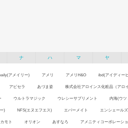
ナ
ハ
マ
ヤ
maily(アメイリー)
アメリ
アメリH&O
ibd(アイディー
アピセラ
あづま姿
株式会社アロインス化粧品（アロ
ー
ウルトラマジック
ウレシーサプリメント
内海(ウツ
ー)
NFS(エヌエフエス)
エバーメイト
エンシェールズ
オカモト
オリオン
あすなろ
アメニティコーポレーシ