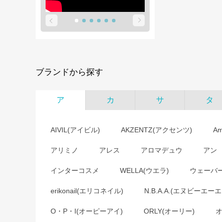
ブランドから探す
ア
カ
サ
タ
AIVIL(アイビル)
AKZENTZ(アクセンツ)
A
アリミノ
アレス
アロマデュウ
アン
インターコスメ
WELLA(ウエラ)
ウェーバ
erikonail(エリコネイル)
N.B.A.A.(エヌビーエーエ
O・P・I(オーピーアイ)
ORLY(オーリー)