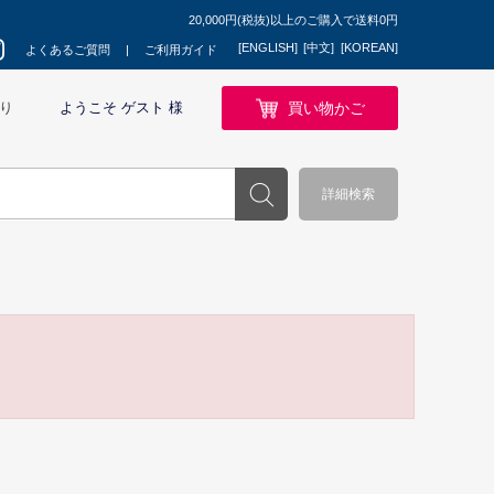
20,000円(税抜)以上のご購入で送料0円
[ENGLISH]
[中文]
[KOREAN]
よくあるご質問
ご利用ガイド
買い物かご
り
ようこそ ゲスト 様
詳細検索