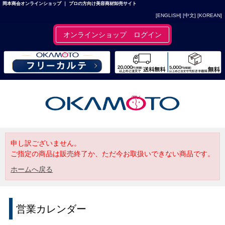
岡本商会オンラインショップ ｜ プロの方向け美容商材卸売サイト
[ENGLISH]
[中文]
[KOREAN]
オンラインショップ ログイン
申し訳ございません。
ご指定の商品は販売終了か、ただ今お取扱いできない商品です。
ホームへ戻る
営業カレンダー