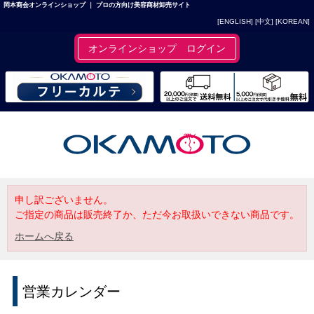
岡本商会オンラインショップ ｜ プロの方向け美容商材卸売サイト
[ENGLISH]
[中文]
[KOREAN]
オンラインショップ ログイン
申し訳ございません。
ご指定の商品は販売終了か、ただ今お取扱いできない商品です。
ホームへ戻る
営業カレンダー