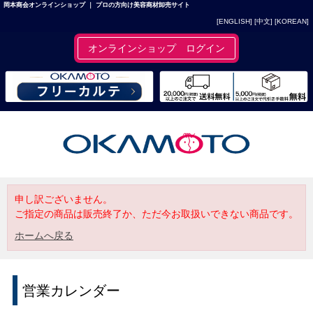
岡本商会オンラインショップ ｜ プロの方向け美容商材卸売サイト
[ENGLISH]
[中文]
[KOREAN]
オンラインショップ ログイン
申し訳ございません。
ご指定の商品は販売終了か、ただ今お取扱いできない商品です。
ホームへ戻る
営業カレンダー