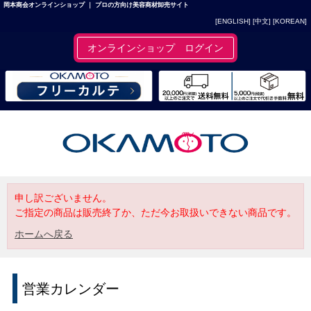
岡本商会オンラインショップ ｜ プロの方向け美容商材卸売サイト
[ENGLISH]
[中文]
[KOREAN]
オンラインショップ ログイン
申し訳ございません。
ご指定の商品は販売終了か、ただ今お取扱いできない商品です。
ホームへ戻る
営業カレンダー