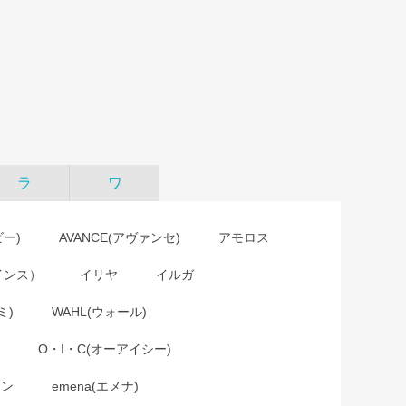
ラ
ワ
ビー)
AVANCE(アヴァンセ)
アモロス
インス）
イリヤ
イルガ
ミ)
WAHL(ウォール)
O・I・C(オーアイシー)
ョン
emena(エメナ)