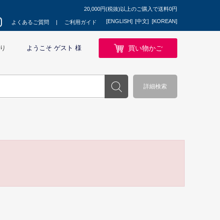
20,000円(税抜)以上のご購入で送料0円
[ENGLISH]
[中文]
[KOREAN]
よくあるご質問
ご利用ガイド
買い物かご
り
ようこそ ゲスト 様
詳細検索