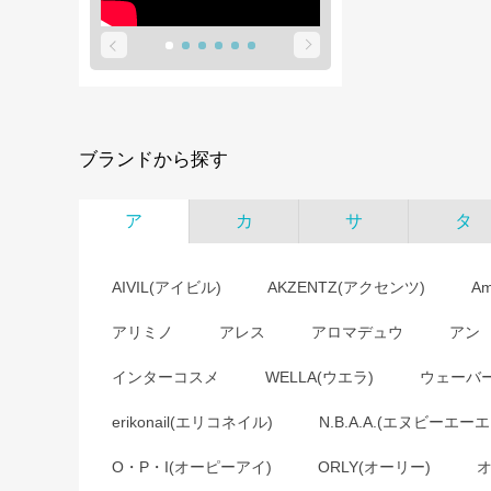
ブランドから探す
ア
カ
サ
タ
AIVIL(アイビル)
AKZENTZ(アクセンツ)
A
アリミノ
アレス
アロマデュウ
アン
インターコスメ
WELLA(ウエラ)
ウェーバ
erikonail(エリコネイル)
N.B.A.A.(エヌビーエーエ
O・P・I(オーピーアイ)
ORLY(オーリー)