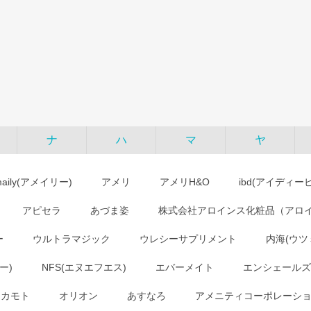
ナ
ハ
マ
ヤ
maily(アメイリー)
アメリ
アメリH&O
ibd(アイディー
アピセラ
あづま姿
株式会社アロインス化粧品（アロ
ー
ウルトラマジック
ウレシーサプリメント
内海(ウツ
ー)
NFS(エヌエフエス)
エバーメイト
エンシェールズ
オカモト
オリオン
あすなろ
アメニティコーポレーシ