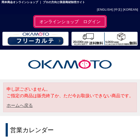
岡本商会オンラインショップ ｜ プロの方向け美容商材卸売サイト
[ENGLISH]
[中文]
[KOREAN]
オンラインショップ ログイン
申し訳ございません。
ご指定の商品は販売終了か、ただ今お取扱いできない商品です。
ホームへ戻る
営業カレンダー