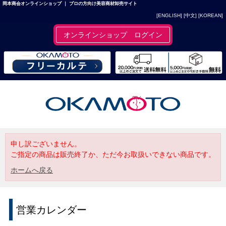
岡本商会オンラインショップ ｜ プロの方向け美容商材卸売サイト
[ENGLISH]
[中文]
[KOREAN]
オンラインショップ ログイン
申し訳ございません。
ご指定の商品は販売終了か、ただ今お取扱いできない商品です。
ホームへ戻る
営業カレンダー