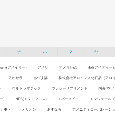
ナ
ハ
マ
ヤ
maily(アメイリー)
アメリ
アメリH&O
ibd(アイディー
アピセラ
あづま姿
株式会社アロインス化粧品（アロ
ー
ウルトラマジック
ウレシーサプリメント
内海(ウツ
ー)
NFS(エヌエフエス)
エバーメイト
エンシェールズ
オカモト
オリオン
あすなろ
アメニティコーポレーシ