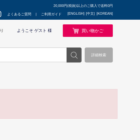
20,000円(税抜)以上のご購入で送料0円
[ENGLISH]
[中文]
[KOREAN]
よくあるご質問
ご利用ガイド
買い物かご
り
ようこそ ゲスト 様
詳細検索