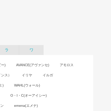
ラ
ワ
ビー)
AVANCE(アヴァンセ)
アモロス
インス）
イリヤ
イルガ
ミ)
WAHL(ウォール)
O・I・C(オーアイシー)
ョン
emena(エメナ)