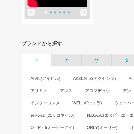
ブランドから探す
ア
カ
サ
タ
AIVIL(アイビル)
AKZENTZ(アクセンツ)
A
アリミノ
アレス
アロマデュウ
アン
インターコスメ
WELLA(ウエラ)
ウェーバ
erikonail(エリコネイル)
N.B.A.A.(エヌビーエーエ
O・P・I(オーピーアイ)
ORLY(オーリー)