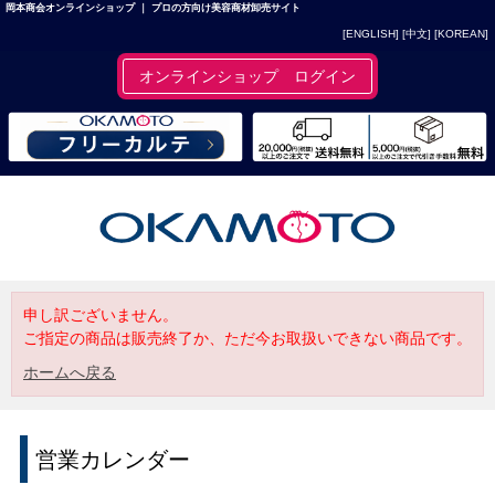
岡本商会オンラインショップ ｜ プロの方向け美容商材卸売サイト
[ENGLISH]
[中文]
[KOREAN]
オンラインショップ ログイン
申し訳ございません。
ご指定の商品は販売終了か、ただ今お取扱いできない商品です。
ホームへ戻る
営業カレンダー