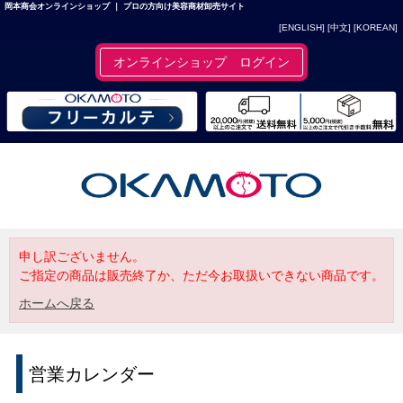
岡本商会オンラインショップ ｜ プロの方向け美容商材卸売サイト
[ENGLISH]
[中文]
[KOREAN]
オンラインショップ ログイン
申し訳ございません。
ご指定の商品は販売終了か、ただ今お取扱いできない商品です。
ホームへ戻る
営業カレンダー