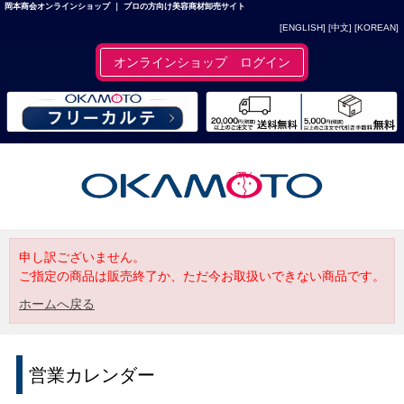
岡本商会オンラインショップ ｜ プロの方向け美容商材卸売サイト
[ENGLISH]
[中文]
[KOREAN]
オンラインショップ ログイン
申し訳ございません。
ご指定の商品は販売終了か、ただ今お取扱いできない商品です。
ホームへ戻る
営業カレンダー