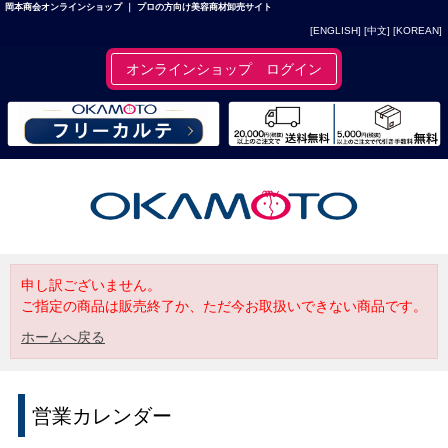
岡本商会オンラインショップ ｜ プロの方向け美容商材卸売サイト
[ENGLISH]
[中文]
[KOREAN]
オンラインショップ ログイン
申し訳ございません。
ご指定の商品は販売終了か、ただ今お取扱いできない商品です。
ホームへ戻る
営業カレンダー