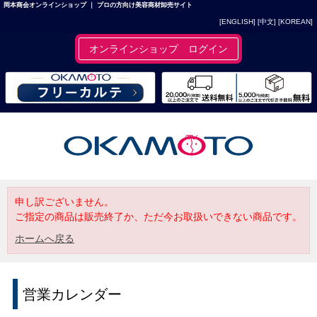
岡本商会オンラインショップ ｜ プロの方向け美容商材卸売サイト
[ENGLISH]
[中文]
[KOREAN]
オンラインショップ ログイン
申し訳ございません。
ご指定の商品は販売終了か、ただ今お取扱いできない商品です。
ホームへ戻る
営業カレンダー