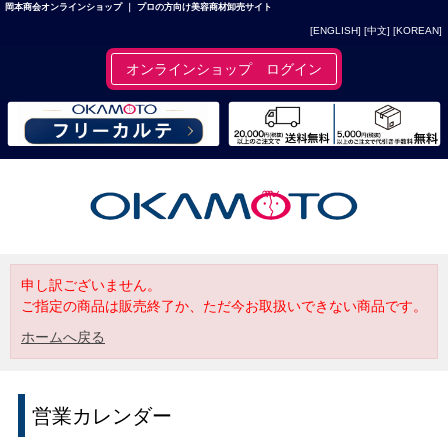
岡本商会オンラインショップ ｜ プロの方向け美容商材卸売サイト
[ENGLISH]
[中文]
[KOREAN]
オンラインショップ ログイン
申し訳ございません。
ご指定の商品は販売終了か、ただ今お取扱いできない商品です。
ホームへ戻る
営業カレンダー