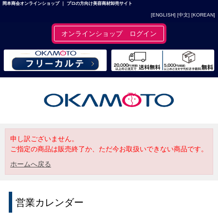
岡本商会オンラインショップ ｜ プロの方向け美容商材卸売サイト
[ENGLISH]
[中文]
[KOREAN]
オンラインショップ ログイン
申し訳ございません。
ご指定の商品は販売終了か、ただ今お取扱いできない商品です。
ホームへ戻る
営業カレンダー