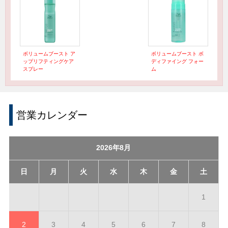
ボリュームブースト ア
ボリュームブースト ボ
ップリフティングケア
ディファイング フォー
スプレー
ム
営業カレンダー
2026年8月
日
月
火
水
木
金
土
1
2
3
4
5
6
7
8