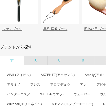
ファンブラシ
黒毛 洋服ブラシ
毛払い用 ブラシ
ブランドから探す
ア
カ
サ
タ
AIVIL(アイビル)
AKZENTZ(アクセンツ)
Amaily(アメ
アリミノ
アレス
アロマデュウ
アン
アピ
インターコスメ
WELLA(ウエラ)
ウェーバー
ウ
erikonail(エリコネイル)
N.B.A.A.(エヌビーエーエー)
N