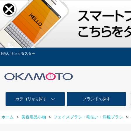
毛払いネックダスター
カテゴリ
探す
ブランド
探す
から
で
ホーム
>
美容用品小物
>
フェイスブラシ・毛払い・洋服ブラシ
>