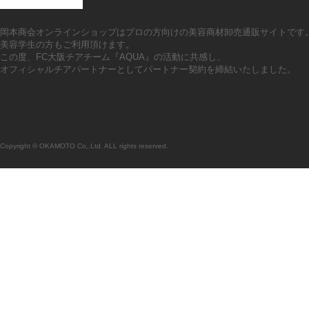
岡本商会オンラインショップはプロの方向けの美容商材卸売通販サイトです
美容学生の方もご利用頂けます。
この度、FC大阪チアチーム『AQUA』の活動に共感し、
オフィシャルチアパートナーとしてパートナー契約を締結いたしました。
Copyright © OKAMOTO Co,.Ltd. ALL rights reserved.