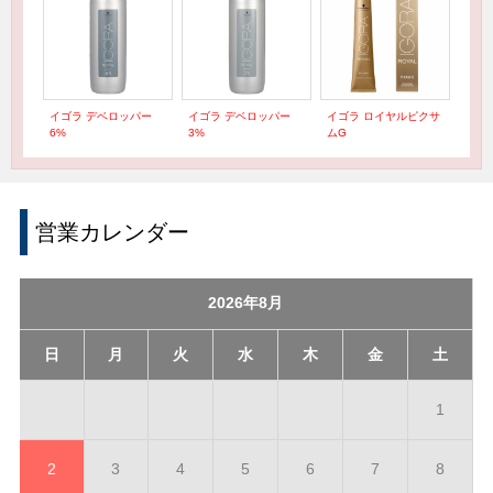
イゴラ デベロッパー
イゴラ デベロッパー
イゴラ ロイヤルピクサ
6%
3%
ムG
営業カレンダー
2026年8月
日
月
火
水
木
金
土
1
2
3
4
5
6
7
8