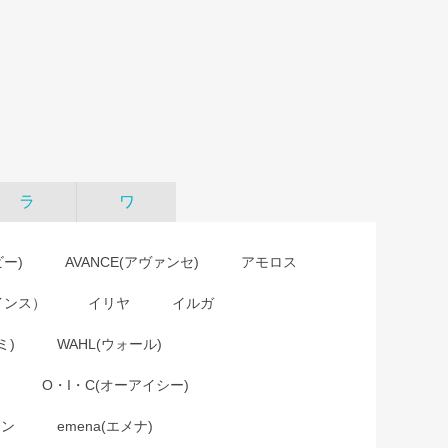
ラ
ワ
ビー)
AVANCE(アヴァンセ)
アモロス
インス）
イリヤ
イルガ
ミ)
WAHL(ウォール)
O・I・C(オーアイシー)
ョン
emena(エメナ)