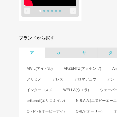
ブランドから探す
ア
カ
サ
タ
AIVIL(アイビル)
AKZENTZ(アクセンツ)
A
アリミノ
アレス
アロマデュウ
アン
インターコスメ
WELLA(ウエラ)
ウェーバ
erikonail(エリコネイル)
N.B.A.A.(エヌビーエーエ
O・P・I(オーピーアイ)
ORLY(オーリー)