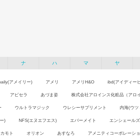
ナ
ハ
マ
ヤ
maily(アメイリー)
アメリ
アメリH&O
ibd(アイディー
アピセラ
あづま姿
株式会社アロインス化粧品（アロ
ー
ウルトラマジック
ウレシーサプリメント
内海(ウツ
ー)
NFS(エヌエフエス)
エバーメイト
エンシェールズ
オカモト
オリオン
あすなろ
アメニティコーポレーシ