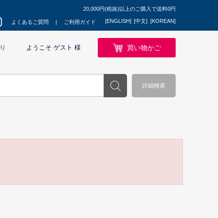
20,000円(税抜)以上のご購入で送料0円
[ENGLISH]
[中文]
[KOREAN]
よくあるご質問
ご利用ガイド
買い物かご
り
ようこそ ゲスト 様
詳細検索