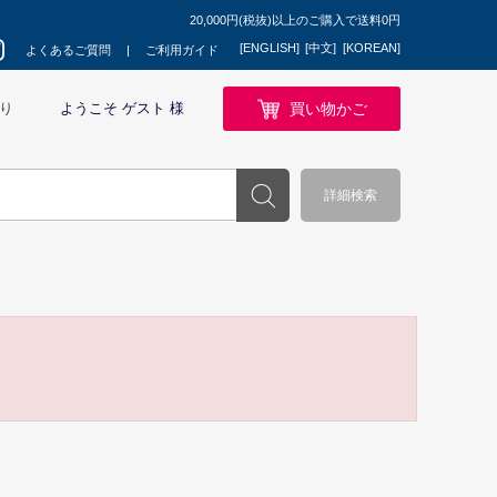
20,000円(税抜)以上のご購入で送料0円
[ENGLISH]
[中文]
[KOREAN]
よくあるご質問
ご利用ガイド
買い物かご
り
ようこそ ゲスト 様
詳細検索