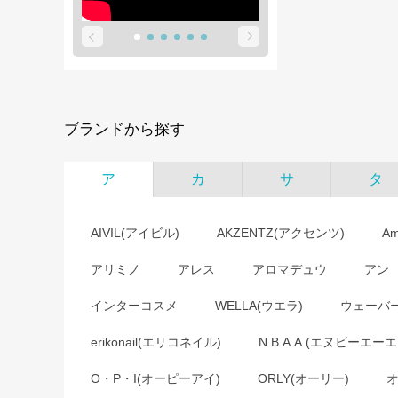
ブランドから探す
ア
カ
サ
タ
AIVIL(アイビル)
AKZENTZ(アクセンツ)
A
アリミノ
アレス
アロマデュウ
アン
インターコスメ
WELLA(ウエラ)
ウェーバ
erikonail(エリコネイル)
N.B.A.A.(エヌビーエーエ
O・P・I(オーピーアイ)
ORLY(オーリー)