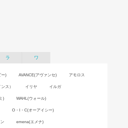
ラ
ワ
ビー)
AVANCE(アヴァンセ)
アモロス
インス）
イリヤ
イルガ
ミ)
WAHL(ウォール)
O・I・C(オーアイシー)
ョン
emena(エメナ)