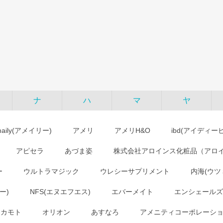
ナ
ハ
マ
ヤ
maily(アメイリー)
アメリ
アメリH&O
ibd(アイディー
アピセラ
あづま姿
株式会社アロインス化粧品（アロ
ー
ウルトラマジック
ウレシーサプリメント
内海(ウツ
ー)
NFS(エヌエフエス)
エバーメイト
エンシェールズ
オカモト
オリオン
あすなろ
アメニティコーポレーシ