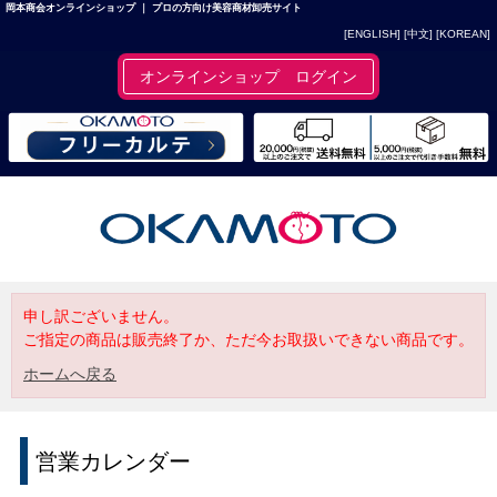
岡本商会オンラインショップ ｜ プロの方向け美容商材卸売サイト
[ENGLISH]
[中文]
[KOREAN]
オンラインショップ ログイン
申し訳ございません。
ご指定の商品は販売終了か、ただ今お取扱いできない商品です。
ホームへ戻る
営業カレンダー