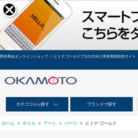
岡本商会オンラインショップ ｜ ヒトデ ゴールドプロの方向け美容商材卸売サイト
カテゴリ
探す
ブランド
探す
から
で
ホーム
>
ネイル
>
アート
>
パーツ
>
ヒトデ ゴールド