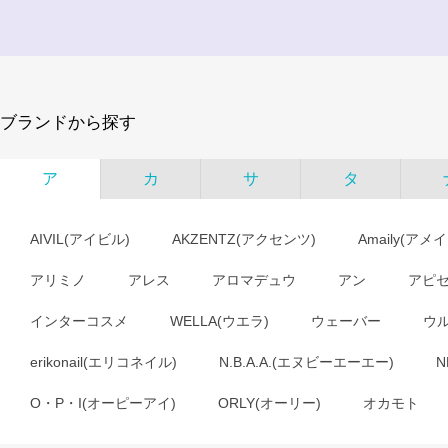
ブランドから探す
ア
カ
サ
タ
AIVIL(アイビル)
AKZENTZ(アクセンツ)
Amaily(アメ
アリミノ
アレス
アロマデュウ
アン
アピ
インターコスメ
WELLA(ウエラ)
ウェーバー
ウ
erikonail(エリコネイル)
N.B.A.A.(エヌビーエーエー)
N
O・P・I(オーピーアイ)
ORLY(オーリー)
オカモト