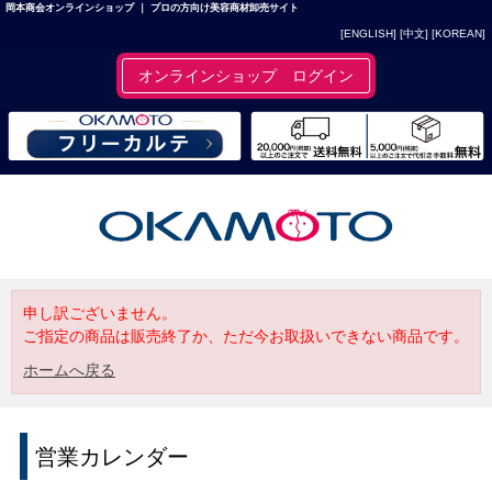
岡本商会オンラインショップ ｜ プロの方向け美容商材卸売サイト
[ENGLISH]
[中文]
[KOREAN]
オンラインショップ ログイン
申し訳ございません。
ご指定の商品は販売終了か、ただ今お取扱いできない商品です。
ホームへ戻る
営業カレンダー