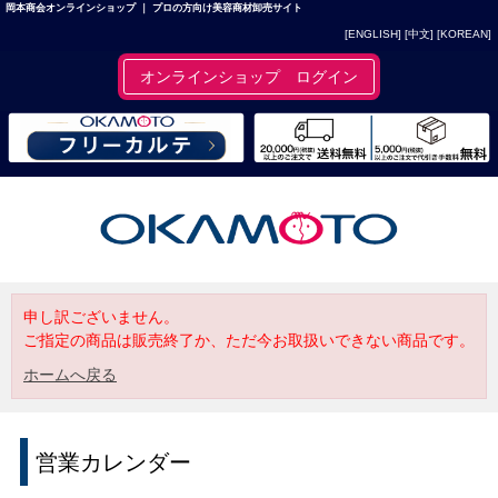
岡本商会オンラインショップ ｜ プロの方向け美容商材卸売サイト
[ENGLISH]
[中文]
[KOREAN]
オンラインショップ ログイン
申し訳ございません。
ご指定の商品は販売終了か、ただ今お取扱いできない商品です。
ホームへ戻る
営業カレンダー