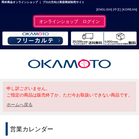
岡本商会オンラインショップ ｜ プロの方向け美容商材卸売サイト
[ENGLISH]
[中文]
[KOREAN]
オンラインショップ ログイン
申し訳ございません。
ご指定の商品は販売終了か、ただ今お取扱いできない商品です。
ホームへ戻る
営業カレンダー