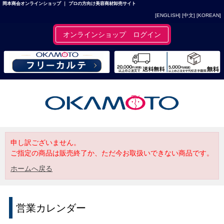
岡本商会オンラインショップ ｜ プロの方向け美容商材卸売サイト
[ENGLISH]
[中文]
[KOREAN]
オンラインショップ ログイン
申し訳ございません。
ご指定の商品は販売終了か、ただ今お取扱いできない商品です。
ホームへ戻る
営業カレンダー