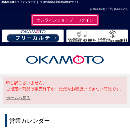
岡本商会オンラインショップ ｜ プロの方向け美容商材卸売サイト
[ENGLISH]
[中文]
[KOREAN]
オンラインショップ ログイン
申し訳ございません。
ご指定の商品は販売終了か、ただ今お取扱いできない商品です。
ホームへ戻る
営業カレンダー