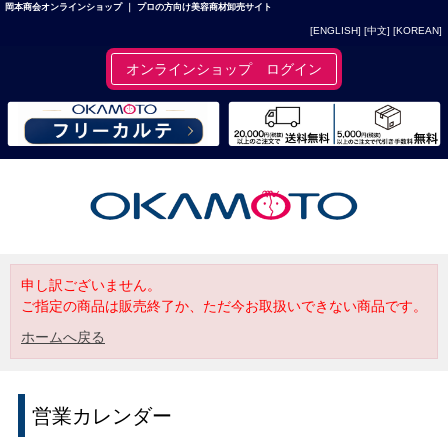
岡本商会オンラインショップ ｜ プロの方向け美容商材卸売サイト
[ENGLISH]
[中文]
[KOREAN]
オンラインショップ ログイン
申し訳ございません。
ご指定の商品は販売終了か、ただ今お取扱いできない商品です。
ホームへ戻る
営業カレンダー