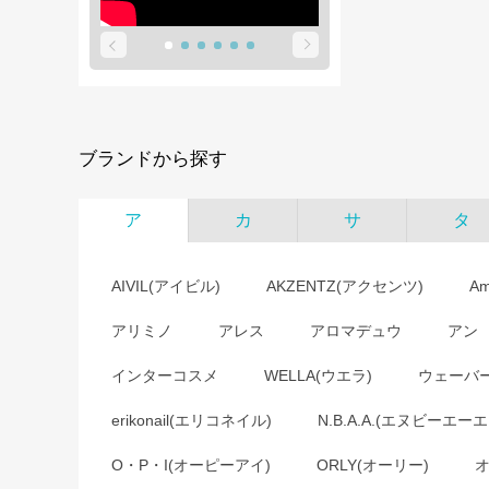
ブランドから探す
ア
カ
サ
タ
AIVIL(アイビル)
AKZENTZ(アクセンツ)
A
アリミノ
アレス
アロマデュウ
アン
インターコスメ
WELLA(ウエラ)
ウェーバ
erikonail(エリコネイル)
N.B.A.A.(エヌビーエーエ
O・P・I(オーピーアイ)
ORLY(オーリー)