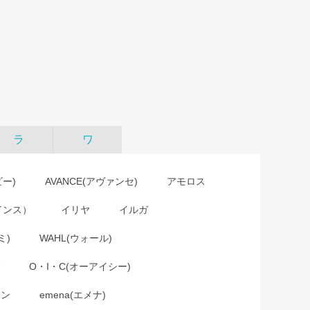
ラ
ワ
ビー)
AVANCE(アヴァンセ)
アモロス
インス）
イリヤ
イルガ
ミ)
WAHL(ウォール)
O・I・C(オーアイシー)
ョン
emena(エメナ)