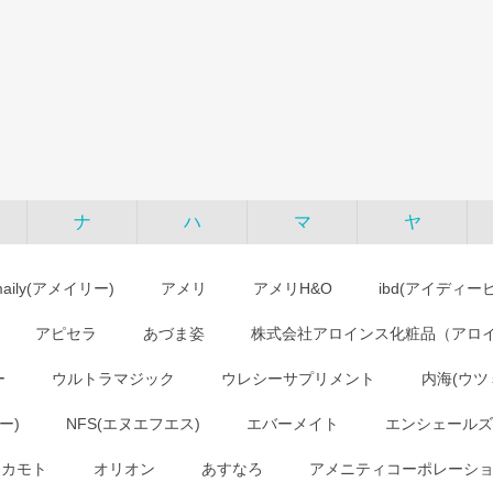
ナ
ハ
マ
ヤ
maily(アメイリー)
アメリ
アメリH&O
ibd(アイディー
アピセラ
あづま姿
株式会社アロインス化粧品（アロ
ー
ウルトラマジック
ウレシーサプリメント
内海(ウツ
ー)
NFS(エヌエフエス)
エバーメイト
エンシェールズ
オカモト
オリオン
あすなろ
アメニティコーポレーシ