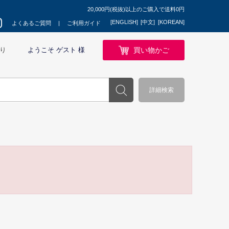
20,000円(税抜)以上のご購入で送料0円
[ENGLISH]
[中文]
[KOREAN]
よくあるご質問
ご利用ガイド
買い物かご
り
ようこそ ゲスト 様
詳細検索