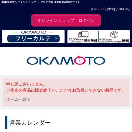
岡本商会オンラインショップ ｜ プロの方向け美容商材卸売サイト
[ENGLISH]
[中文]
[KOREAN]
オンラインショップ ログイン
申し訳ございません。
ご指定の商品は販売終了か、ただ今お取扱いできない商品です。
ホームへ戻る
営業カレンダー