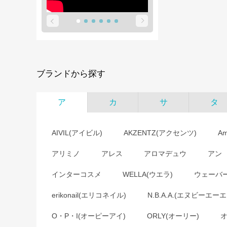
ブランドから探す
ア
カ
サ
タ
AIVIL(アイビル)
AKZENTZ(アクセンツ)
A
アリミノ
アレス
アロマデュウ
アン
インターコスメ
WELLA(ウエラ)
ウェーバ
erikonail(エリコネイル)
N.B.A.A.(エヌビーエーエ
O・P・I(オーピーアイ)
ORLY(オーリー)