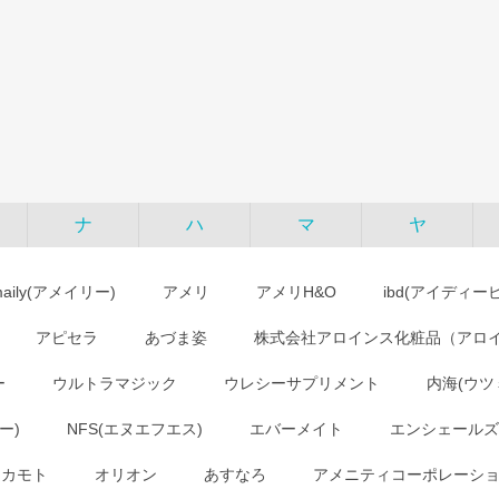
ナ
ハ
マ
ヤ
maily(アメイリー)
アメリ
アメリH&O
ibd(アイディー
アピセラ
あづま姿
株式会社アロインス化粧品（アロ
ー
ウルトラマジック
ウレシーサプリメント
内海(ウツ
ー)
NFS(エヌエフエス)
エバーメイト
エンシェールズ
オカモト
オリオン
あすなろ
アメニティコーポレーシ