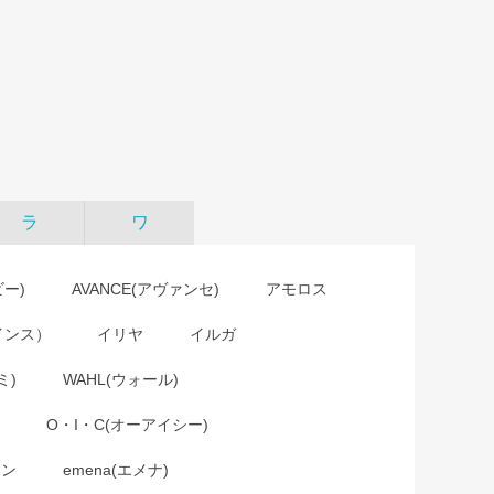
ラ
ワ
ビー)
AVANCE(アヴァンセ)
アモロス
インス）
イリヤ
イルガ
ミ)
WAHL(ウォール)
O・I・C(オーアイシー)
ョン
emena(エメナ)