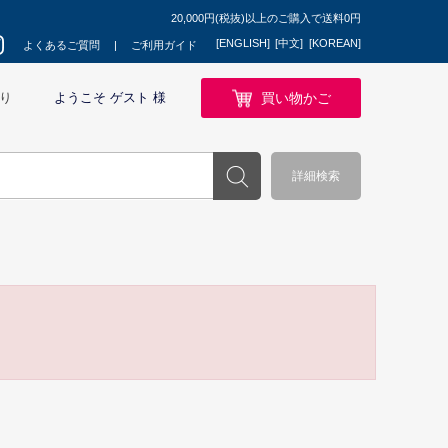
20,000円(税抜)以上のご購入で送料0円
[ENGLISH]
[中文]
[KOREAN]
よくあるご質問
ご利用ガイド
買い物かご
り
ようこそ ゲスト 様
詳細検索