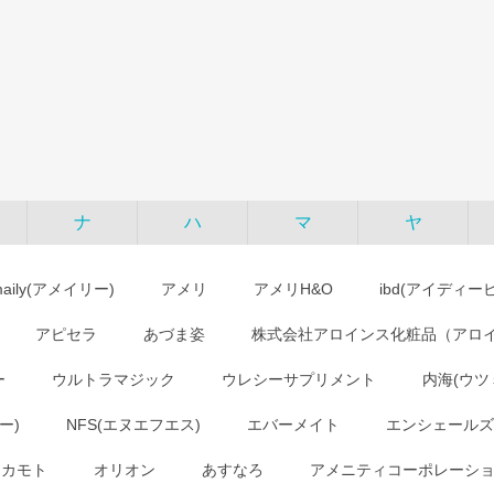
ナ
ハ
マ
ヤ
maily(アメイリー)
アメリ
アメリH&O
ibd(アイディー
アピセラ
あづま姿
株式会社アロインス化粧品（アロ
ー
ウルトラマジック
ウレシーサプリメント
内海(ウツ
ー)
NFS(エヌエフエス)
エバーメイト
エンシェールズ
オカモト
オリオン
あすなろ
アメニティコーポレーシ