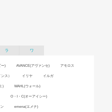
ラ
ワ
ビー)
AVANCE(アヴァンセ)
アモロス
インス）
イリヤ
イルガ
ミ)
WAHL(ウォール)
O・I・C(オーアイシー)
ョン
emena(エメナ)