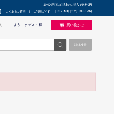
20,000円(税抜)以上のご購入で送料0円
[ENGLISH]
[中文]
[KOREAN]
よくあるご質問
ご利用ガイド
買い物かご
り
ようこそ ゲスト 様
詳細検索