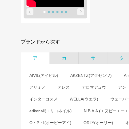
ブランドから探す
ア
カ
サ
タ
AIVIL(アイビル)
AKZENTZ(アクセンツ)
A
アリミノ
アレス
アロマデュウ
アン
インターコスメ
WELLA(ウエラ)
ウェーバ
erikonail(エリコネイル)
N.B.A.A.(エヌビーエーエ
O・P・I(オーピーアイ)
ORLY(オーリー)