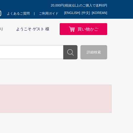
20,000円(税抜)以上のご購入で送料0円
[ENGLISH]
[中文]
[KOREAN]
よくあるご質問
ご利用ガイド
買い物かご
り
ようこそ ゲスト 様
詳細検索