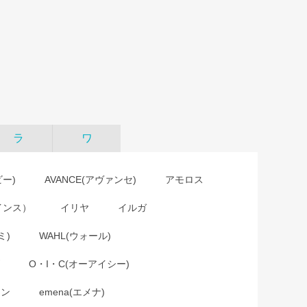
ラ
ワ
ビー)
AVANCE(アヴァンセ)
アモロス
インス）
イリヤ
イルガ
ミ)
WAHL(ウォール)
O・I・C(オーアイシー)
ョン
emena(エメナ)