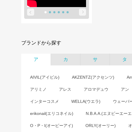
ブランドから探す
ア
カ
サ
タ
AIVIL(アイビル)
AKZENTZ(アクセンツ)
A
アリミノ
アレス
アロマデュウ
アン
インターコスメ
WELLA(ウエラ)
ウェーバ
erikonail(エリコネイル)
N.B.A.A.(エヌビーエーエ
O・P・I(オーピーアイ)
ORLY(オーリー)