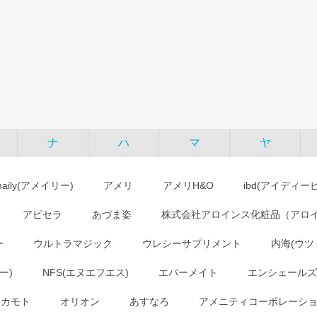
ナ
ハ
マ
ヤ
maily(アメイリー)
アメリ
アメリH&O
ibd(アイディー
アピセラ
あづま姿
株式会社アロインス化粧品（アロ
ー
ウルトラマジック
ウレシーサプリメント
内海(ウツ
ー)
NFS(エヌエフエス)
エバーメイト
エンシェールズ
オカモト
オリオン
あすなろ
アメニティコーポレーシ