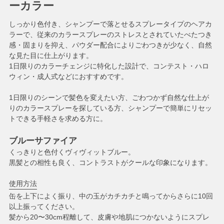
ーカラー
しっかり色付き、シャンプーで落とせるスプレータイプのヘアカ
ラーで、従来のカラースプレーのストレスとされていたべたつき
感・固まりを抑え、パウダー配合によりごわつきが少なく、自然
な見た目に仕上がります。
1日限りのカラーチェンジに特化した設計で、コンテスト・ハロ
ウィン・成人式などにおすすめです。
1日限りのシーンで髪色を変えたい方、ごわつかず自然な仕上が
りのカラースプレーを探している方、シャンプーで簡単にリセッ
トできる手軽さを求める方に。
ブルーサファイア
くっきりと色付くヴィヴィットブルー。
黒髪との相性も良く、コントラストがクールな印象になります。
使用方法
缶を上下によく振り、中の玉がカチカチと鳴ってからさらに10回
以上振ってください。
髪から20〜30cm程離して、皮膚や地肌につかないようにスプレ